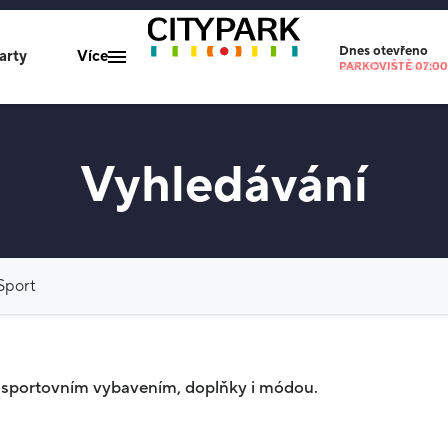
Dnes
otevřeno
arty
Více
OBCHODNÍ GALERIE
PARKOVIŠTĚ 07:00-
Mapa centra
Vyhledávání
Gastro nabídka
Parkování
O nás
Vyhledat
Kontakty
 sportovním vybavením, doplňky i módou.