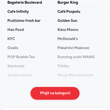
Bageterie Boulevard
Burger King
Cafe Infinity
Café Pospolu
Fruitisimo fresh bar
Golden Sun
Han Food
Káva Monro
KFC
McDonald´s
Oxalis
Pekařství Makovec
POP Bubble Tea
Running sushi WANG
Starbucks
Tchibo
Veselá veverka
Wang Wok and Sushi
Přejít na kategorii