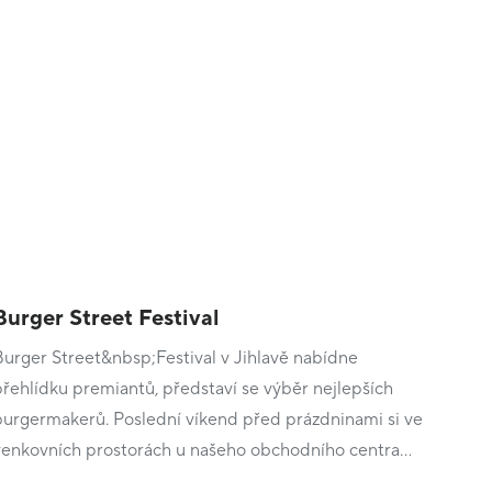
Burger Street Festival
Burger Street&nbsp;Festival v Jihlavě nabídne
přehlídku premiantů, představí se výběr nejlepších
burgermakerů. Poslední víkend před prázdninami si ve
venkovních prostorách u našeho obchodního centra…