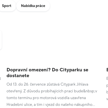
Sport
Nabídka práce
Dopravní omezení? Do Cityparku se
dostanete
t
Od 13. do 26. července zůstává Citypark Jihlava
otevřený. Z důvodu probíhajících prací bude&nbsp;v
tomto termínu pro motorová vozidla uzavřena
Hradební ulice, a tím i vjezd do našeho nákupního…