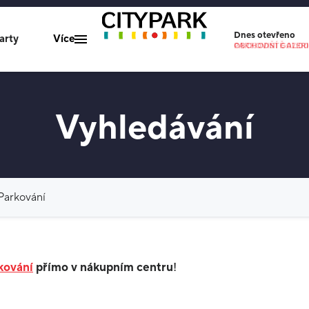
Dnes
otevřeno
arty
Více
OBCHODNÍ GALERIE
PARKOVIŠTĚ 07:00-
Mapa centra
Vyhledávání
Gastro nabídka
Parkování
O nás
Vyhledat
Kontakty
kování
přímo v nákupním centru
!