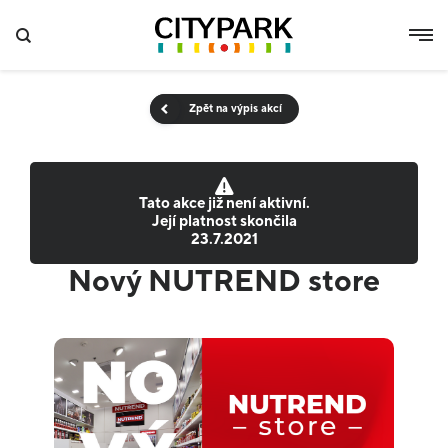
Zpět na výpis akcí
Tato akce již není aktivní.
Její platnost skončila
23.7.2021
Nový NUTREND store