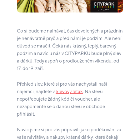
Co si budeme nalhávat, čas dovolených a prázdnin
je nenávratně pryč a před námi je podzim. Ale není
důvod se mračit. Čeká nás krásný, teplý, barevný
podzim a navíc u nás v CITYPARKU bude plný slev
a dárků. Tedy aspoň o prodlouženém víkendu, od
17. do 19. září.
Přehled slev, které si pro vás nachystali naši
nájemci, najdete v
Slevový leták
. Na slevu
nepotřebujete žádný kód či voucher, ale
nezapomeňte se o danou slevu v obchodě
přihlásit.
Navíc jsme si pro vás připravili jako poděkování za
vaše návštěvy a nákupy krásné dárky, které čekají