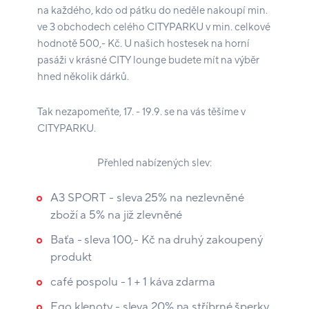
na každého, kdo od pátku do neděle nakoupí min.
ve 3 obchodech celého CITYPARKU v min. celkové
hodnotě 500,- Kč. U našich hostesek na horní
pasáži v krásné CITY lounge budete mít na výběr
hned několik dárků.
Tak nezapomeňte, 17. - 19.9. se na vás těšíme v
CITYPARKU.
Přehled nabízených slev:
A3 SPORT - sleva 25% na nezlevněné
zboží a 5% na již zlevněné
Baťa - sleva 100,- Kč na druhý zakoupený
produkt
café pospolu - 1 + 1 káva zdarma
Ego klenoty - sleva 20% na stříbrné šperky,