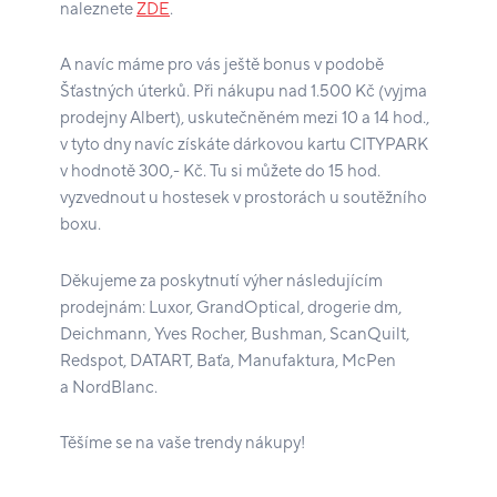
naleznete
ZDE
.
A navíc máme pro vás ještě bonus v podobě
Šťastných úterků. Při nákupu nad 1.500 Kč (vyjma
prodejny Albert), uskutečněném mezi 10 a 14 hod.,
v tyto dny navíc získáte dárkovou kartu CITYPARK
v hodnotě 300,- Kč. Tu si můžete do 15 hod.
vyzvednout u hostesek v prostorách u soutěžního
boxu.
Děkujeme za poskytnutí výher následujícím
prodejnám: Luxor, GrandOptical, drogerie dm,
Deichmann, Yves Rocher, Bushman, ScanQuilt,
Redspot, DATART, Baťa, Manufaktura, McPen
a NordBlanc.
Těšíme se na vaše trendy nákupy!