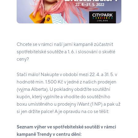
Chcete se v rámci naší jarní kampaně zúčastnit
spotřebitelské soutěže a 1. 6. i slosování o skvělé
ceny?
Stačí málo! Nakupte v období mezi 22. 4. a 31. 5. v
hodnotě min. 1.500 Kč v jedné z našich prodejen
(vyjma Alberta). U pokladny obdržíte soutěžní
kupón, který vyplníte a vhodíte do soutěžního
boxu umístěného u prodejny iWant (1 NP) a pak už
si jen držíte palce! A je opravdu na co se těšit:
Seznam výher ve spotřebitelské soutěži v rámci
kampaně Trendy v centru dění: