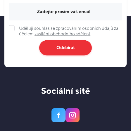
Váš e-mail
Uděluji souhlas se zpracováním osobních údajů za
účelem
zasílání obchodního sdělení
.
Odebírat
Sociální sítě