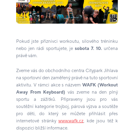
Pokud jste příznivci workoutu, silového tréninku
nebo jen rádi sportujete, je
sobota 7. 10.
určena
právě vám.
Zveme vás do obchodního centra Citypark Jihlava
na sportovní den zaměřený právě na tuto sportovní
aktivitu. V rámci akce s názvem
WAFK (Workout
Away From Keyboard)
vás zveme na den plný
sportu a zážitků. Připraveny jsou pro vás
soutěžní kategorie trojboj, párová výzva a soutěže
pro děti, do který se můžete přihlásit přes
internetové stránky
www.wafk.cz
, kde jsou též k
dispozici bližší informace.