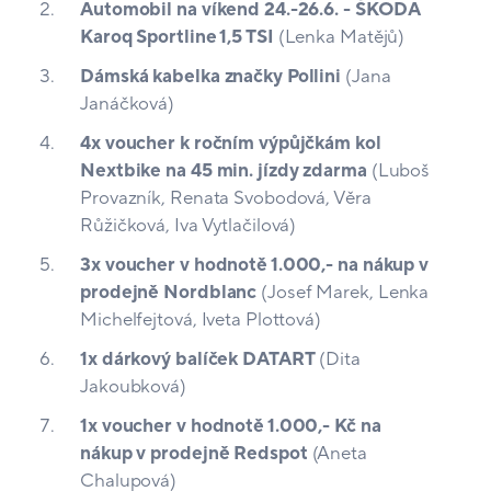
Automobil na víkend 24.-26.6. - ŠKODA
Karoq Sportline 1,5 TSI
(Lenka Matějů)
Dámská kabelka značky Pollini
(Jana
Janáčková)
4x voucher k ročním výpůjčkám kol
Nextbike na 45 min. jízdy zdarma
(Luboš
Provazník, Renata Svobodová, Věra
Růžičková, Iva Vytlačilová)
3x voucher v hodnotě 1.000,- na nákup v
prodejně Nordblanc
(Josef Marek, Lenka
Michelfejtová, Iveta Plottová)
1x dárkový balíček DATART
(Dita
Jakoubková)
1x voucher v hodnotě 1.000,- Kč na
nákup v prodejně Redspot
(Aneta
Chalupová)