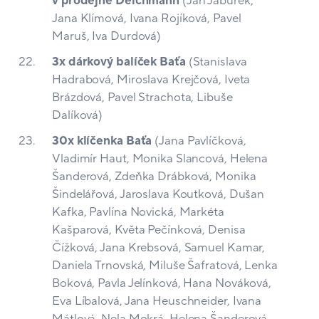
v prodejně Deichmann
(Jan Jabůrek,
Jana Klímová, Ivana Rojíková, Pavel
Maruš, Iva Durdová)
3x dárkový balíček Baťa
(Stanislava
Hadrabová, Miroslava Krejčová, Iveta
Brázdová, Pavel Strachota, Libuše
Dalíková)
30x klíčenka Baťa
(Jana Pavlíčková,
Vladimír Haut, Monika Slancová, Helena
Šanderová, Zdeňka Drábková, Monika
Šindelářová, Jaroslava Koutková, Dušan
Kafka, Pavlína Novická, Markéta
Kašparová, Květa Pečínková, Denisa
Čížková, Jana Krebsová, Samuel Kamar,
Daniela Trnovská, Miluše Šafratová, Lenka
Boková, Pavla Jelínková, Hana Nováková,
Eva Líbalová, Jana Heuschneider, Ivana
Mátlová, Nela Mokrá, Helena Šanderová,