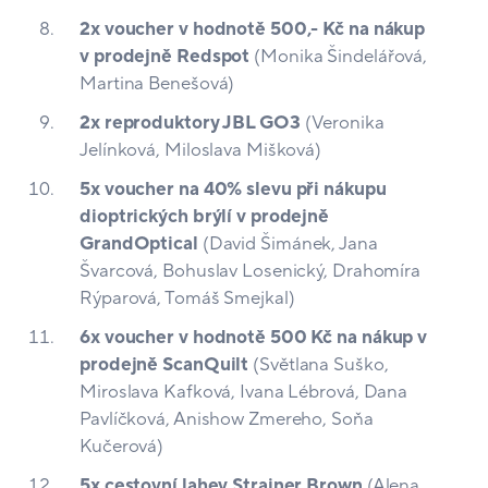
2x voucher v hodnotě 500,- Kč na nákup
v prodejně Redspot
(Monika Šindelářová,
Martina Benešová)
2x reproduktory JBL GO3
(Veronika
Jelínková, Miloslava Mišková)
5x voucher na 40% slevu při nákupu
dioptrických brýlí v prodejně
GrandOptical
(David Šimánek, Jana
Švarcová, Bohuslav Losenický, Drahomíra
Rýparová, Tomáš Smejkal)
6x voucher v hodnotě 500 Kč na nákup v
prodejně ScanQuilt
(Světlana Suško,
Miroslava Kafková, Ivana Lébrová, Dana
Pavlíčková, Anishow Zmereho, Soňa
Kučerová)
5x cestovní lahev Strainer Brown
(Alena