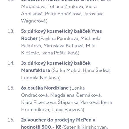
Motáčková, Tetiana Zhukova, Viera
Anolíková, Petra Boháčková, Jaroslava
Wagnerová)
5x dárkový kosmetický balíček Yves
Rocher
(Pavlína Peřinková, Michaela
Pačutová, Miroslava Kafková, Mile
Kleževic, Ivana Poštulková)
3x dárkový kosmetický balíček
Manufaktura
(Šárka Mokrá, Hana Šedivá,
Ludmila Nosková)
6x osuška Nordblanc
(Lenka
Ondráčková, Magdalena Čermáková,
Klára Ficencová, Štěpánka Marková, Irena
Hromádková, Lucie Pauzová)
2x voucher do prodejny McPen v
hodnotě 500,- Kč
(Satenik Kirishchyan,