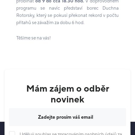
probíhat
od 9 do cca 18.30 hod.
V doprovodném
programu se navíc představí borec Duchna
Rotorsky, který se pokusí překonat rekord v počtu
přítahů se závažím za dobu 6 hod.
Těšíme se na vás!
Mám zájem o odběr
novinek
Váš e-mail
Uděluji souhlas se zpracováním osobních údajů za