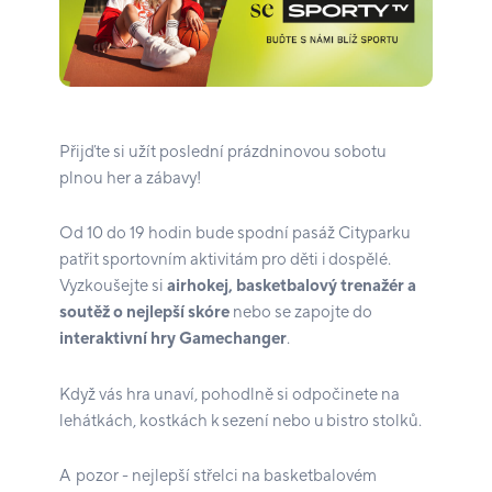
Přijďte si užít poslední prázdninovou sobotu
plnou her a zábavy!
Od 10 do 19 hodin bude spodní pasáž Cityparku
patřit sportovním aktivitám pro děti i dospělé.
Vyzkoušejte si
airhokej, basketbalový trenažér a
soutěž o nejlepší skóre
nebo se zapojte do
interaktivní hry Gamechanger
.
Když vás hra unaví, pohodlně si odpočinete na
lehátkách, kostkách k sezení nebo u bistro stolků.
A pozor - nejlepší střelci na basketbalovém