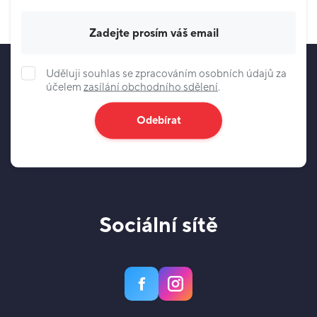
Váš e-mail
Uděluji souhlas se zpracováním osobních údajů za
účelem
zasílání obchodního sdělení
.
Odebírat
Sociální sítě