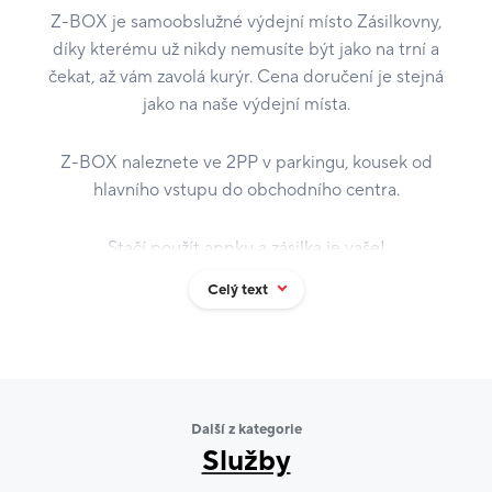
Z-BOX je samoobslužné výdejní místo Zásilkovny,
díky kterému už nikdy nemusíte být jako na trní a
čekat, až vám zavolá kurýr. Cena doručení je stejná
jako na naše výdejní místa.
Z-BOX naleznete ve 2PP v parkingu, kousek od
hlavního vstupu do obchodního centra.
Stačí použít appku a zásilka je vaše!
Za doručení platíte online.
Celý text
Další z kategorie
Služby