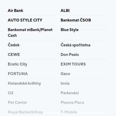
Air Bank
ALBI
AUTO STYLE CITY
Bankomat ČSOB
Bankomat mBank/Planet
Blue Style
Cash
Čedok
Česká spořitelna
CEWE
Don Pealo
Erotic City
EXIM TOURS
FORTUNA
Geco
Holandské květiny
Invia
O2
Parkování
Pet Center
Plasma Place
Royal Barber&Shop
T-Mobile