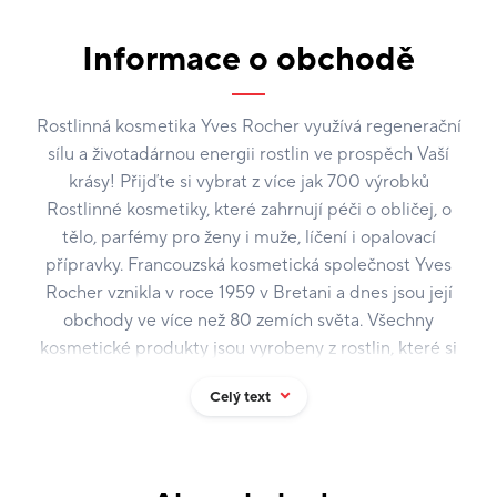
Informace o obchodě
Rostlinná kosmetika Yves Rocher využívá regenerační
sílu a životadárnou energii rostlin ve prospěch Vaší
krásy! Přijďte si vybrat z více jak 700 výrobků
Rostlinné kosmetiky, které zahrnují péči o obličej, o
tělo, parfémy pro ženy i muže, líčení i opalovací
přípravky. Francouzská kosmetická společnost Yves
Rocher vznikla v roce 1959 v Bretani a dnes jsou její
obchody ve více než 80 zemích světa. Všechny
kosmetické produkty jsou vyrobeny z rostlin, které si
firma sama pěstuje, přičemž dodržuje přísné
Celý text
bezpečnostní i ekologické standardy. Výrobky
Rostlinné kosmetiky ani jejich složky nejsou testovány
na zvířatech a neobsahují látky živočišného původu
(kromě medu a včelího vosku). Výrobky jsou