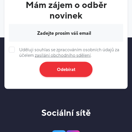
Mám zájem o odběr
novinek
Váš e-mail
Uděluji souhlas se zpracováním osobních údajů za
účelem
zasílání obchodního sdělení
.
Odebírat
Sociální sítě