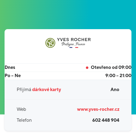
Dnes
Otevřeno od 09:00
Po – Ne
9:00 – 21:00
Přijímá
dárkové karty
Ano
Web
www.yves-rocher.cz
Telefon
602 448 904