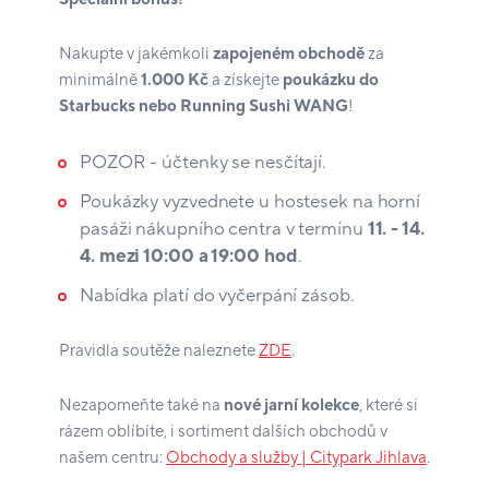
Nakupte v jakémkoli
zapojeném obchodě
za
minimálně
1.000 Kč
a získejte
poukázku do
Starbucks nebo Running Sushi WANG
!
POZOR - účtenky se nesčítají.
Poukázky vyzvednete u hostesek na horní
pasáži nákupního centra v termínu
11. - 14.
4. mezi 10:00 a 19:00 hod
.
Nabídka platí do vyčerpání zásob.
Pravidla soutěže naleznete
ZDE
.
Nezapomeňte také na
nové jarní kolekce
, které si
rázem oblíbíte, i sortiment dalších obchodů v
našem centru:
Obchody a služby | Citypark Jihlava
.