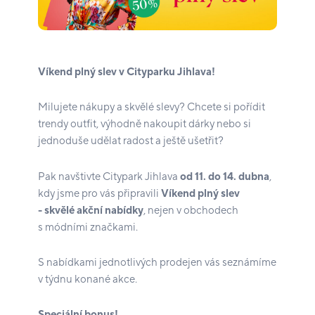
Víkend plný slev v Cityparku Jihlava!
Milujete nákupy a skvělé slevy? Chcete si pořídit
trendy outfit, výhodně nakoupit dárky nebo si
jednoduše udělat radost a ještě ušetřit?
Pak navštivte Citypark Jihlava
od 11. do 14. dubna
,
kdy jsme pro vás připravili
Víkend plný slev
- skvělé akční nabídky
, nejen v obchodech
s módními značkami.
S nabídkami jednotlivých prodejen vás seznámíme
v týdnu konané akce.
Speciální bonus!