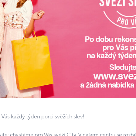
ás každý týden porci svěžích slev!
 víte: chystáme pro Vás svěží City. V našem centru se rozb