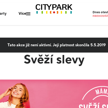
Dnes
otev
arty
Více
OBCHODNÍ 
PARKOVIŠT
Mapa centra
Gastro nabídka
Tato akce již není aktivní. Její platnost skončila
5.5.2019
Parkování
Svěží slevy
O nás
Kontakty