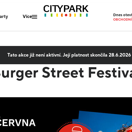
Dnes
otev
arty
Více
OBCHODNÍ 
PARKOVIŠT
Mapa centra
Gastro nabídka
Tato akce již není aktivní. Její platnost skončila
28.6.2026
Parkování
urger Street Festiv
O nás
Kontakty