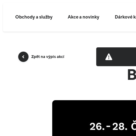
Obchody a služby
Akce a novinky
Dárkové k
Zpět na výpis akcí
B