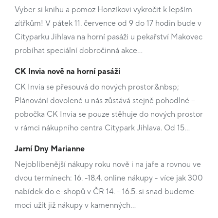
Vyber si knihu a pomoz Honzíkovi vykročit k lepším
zítřkům! V pátek 11. července od 9 do 17 hodin bude v
Cityparku Jihlava na horní pasáži u pekařství Makovec
probíhat speciální dobročinná akce…
CK Invia nově na horní pasáži
CK Invia se přesouvá do nových prostor.&nbsp;
Plánování dovolené u nás zůstává stejně pohodlné –
pobočka CK Invia se pouze stěhuje do nových prostor
v rámci nákupního centra Citypark Jihlava. Od 15…
Jarní Dny Marianne
Nejoblíbenější nákupy roku nově i na jaře a rovnou ve
dvou termínech: 16. -18.4. online nákupy - více jak 300
nabídek do e-shopů v ČR 14. - 16.5. si snad budeme
moci užít již nákupy v kamenných…