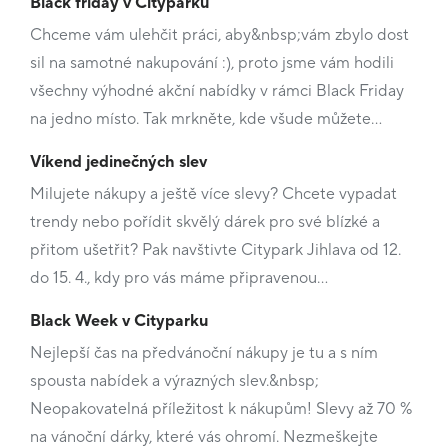
Black friday v Cityparku
Chceme vám ulehčit práci, aby&nbsp;vám zbylo dost
sil na samotné nakupování :), proto jsme vám hodili
všechny výhodné akční nabídky v rámci Black Friday
na jedno místo. Tak mrkněte, kde všude můžete…
Víkend jedinečných slev
Milujete nákupy a ještě více slevy? Chcete vypadat
trendy nebo pořídit skvělý dárek pro své blízké a
přitom ušetřit? Pak navštivte Citypark Jihlava od 12.
do 15. 4., kdy pro vás máme připravenou…
Black Week v Cityparku
Nejlepší čas na předvánoční nákupy je tu a s ním
spousta nabídek a výrazných slev.&nbsp;
Neopakovatelná příležitost k nákupům! Slevy až 70 %
na vánoční dárky, které vás ohromí. Nezmeškejte