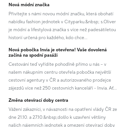
Nová módní značka
Přivítejte s námi novou módní značku, která obohatí
nabídku fashion jednotek v Cityparku.&nbsp; s.Oliver
je módní a lifestylová značka s více než padesátiletou
historií určená pro každého, kdo chce…
Nová pobočka Invia je otevřena! Vaše dovolená
začíná na spodní pasáži
Cestování teď vyřídíte pohodlně přímo u nás – v
našem nákupním centru otevřela pobočka největší
cestovní agentury v ČR a autorizovaného prodejce
zájezdů více než 250 cestovních kanceláří - Invia. Ať…
Změna otevírací doby centra
Vážení zákazníci, v návaznosti na opatření vlády ČR ze
dne 21.10. a 27.10.&nbsp;došlo k uzavření většiny
našich nájemních jednotek a omezení otevírací doby