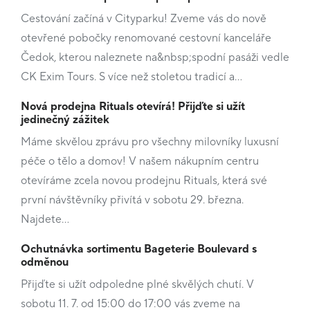
Cestování začíná v Cityparku! Zveme vás do nově
otevřené pobočky renomované cestovní kanceláře
Čedok, kterou naleznete na&nbsp;spodní pasáži vedle
CK Exim Tours. S více než stoletou tradicí a…
Nová prodejna Rituals otevírá! Přijďte si užít
jedinečný zážitek
Máme skvělou zprávu pro všechny milovníky luxusní
péče o tělo a domov! V našem nákupním centru
otevíráme zcela novou prodejnu Rituals, která své
první návštěvníky přivítá v sobotu 29. března.
Najdete…
Ochutnávka sortimentu Bageterie Boulevard s
odměnou
Přijďte si užít odpoledne plné skvělých chutí. V
sobotu 11. 7. od 15:00 do 17:00 vás zveme na