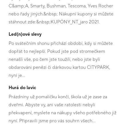
C&amp;A, Smarty, Bushman, Tescoma, Yves Rocher
nebo řady jiných.&nbsp; Nákupní kupony si můžete
stáhnout zde:&nbsp;KUPÓNY_NT_jaro 2021.
Led(n)ové slevy
Po svátečním shonu přichází období, kdy si můžete
dopřát to nejlepší. Pokud jste pod stromečkem
nenašli vše, po čem jste toužili, nebo jste byli
obdarováni penězi či dárkovou kartou CITYPARK,
nyní je…
Hurá do lavic
Prázdniny už pomaličku končí, škola už je zase za
dveřmi. Abyste vy, ani vaše ratolesti nebyli
překvapení, myslete na nákupy všeho potřebného již
nyní. Připravili jsme pro vás souhrn všech…