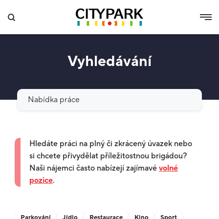
Vyhledávání
Vyhledat
Hledáte práci na plný či zkrácený úvazek nebo
si chcete přivydělat příležitostnou brigádou?
Naši nájemci často nabízejí zajímavé
volné
pozice
.
Parkování
Jídlo
Restaurace
Kino
Sport