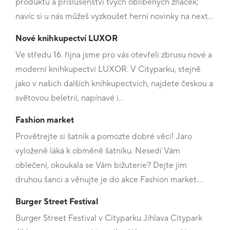
produktů a příslušenství tvých oblíbených značek;
navíc si u nás můžeš vyzkoušet herní novinky na next…
Nové knihkupectví LUXOR
Ve středu 16. října jsme pro vás otevřeli zbrusu nové a
moderní knihkupectví LUXOR. V Cityparku, stejně
jako v našich dalších knihkupectvích, najdete českou a
světovou beletrii, napínavé i…
Fashion market
Provětrejte si šatník a pomozte dobré věci! Jaro
vyloženě láká k obměně šatníku. Nesedí Vám
oblečení, okoukala se Vám bižuterie? Dejte jim
druhou šanci a věnujte je do akce Fashion market.…
Burger Street Festival
Burger Street Festival v Cityparku Jihlava Citypark