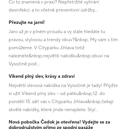
Co to znamená v praxi? Nepřetržité vytírání
desinfekcí, a to včetně preventivní údržby…
Přezujte na jarní!
Jaro už je v plném proudu a vy stále hledáte tu
pravou, stylovou a trendy obuv?&nbsp; My vám s tím
pomůžeme. V Cityparku Jihlava totiž
naleznete&nbsp;největší nabídku&nbsp;obuvi na
Vysočině pod…
Víkend plný slev, krásy a zdraví
Největší slevová nabídka na Vysočině je tady! Přijďte
si užít Víkend plný slev – od pátku&nbsp;12. do
pondělí 15. září vás v Cityparku Jihlava&nbsp;čekají
skvělé nabídky, které jinde nenajdete. Styl…
Nová pobočka Čedok je otevřena! Vydejte se za
dobrodružstvím přímo ze spodní pasáže