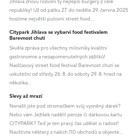
Jihlava znovu rozvoní ty nejlepší burgery z celé
republiky! Už od pátku 27. do neděle 29. června 2025
hostíme největší putovní street food…
Citypark Jihlava se vybarví food festivalem
Barevnost chutí
Skvělá zpráva pro všechny milovníky kvalitní
gastronomie a nezapomenutelných zážitků!
Nadčasový street food festival Barevnost chutí se
uskuteční od středy 26. 8. do soboty 29. 8. hned na
několika…
Slevy až mrazí
Nenašli jste pod stromečkem svůj vysněný dárek?
Nebo vám Ježíšek nadělil peníze či dárkovou kartu
CITYPARK? Teď je ten pravý čas udělat si radost!
Navštivte některý z našich 110 obchodů a objevte…