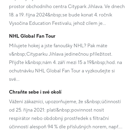
prostor obchodního centra Citypark Jihlava. Ve dnech
18. a 19. října 2024&nbsp;se bude konat 4. ročník
Vysočina Education Festivalu, jehož cílem je…
NHL Global Fan Tour
Milujete hokej a jste fanoušky NHL? Pak máte
v&nbsp;Cityparku Jihlava jedinečnou příležitost.
Přijďte k&nbsp;nám 4. září mezi 15 a 19&nbsp;hod. na
ochutnávku NHL Global Fan Tour a vyzkoušejte si
své…
Chraňte sebe i své okolí
Vážení zákazníci, upozorňujeme, že s&nbsp;účinností
od 25. října 2021: platí&nbsp;povinnost nosit
respirátor nebo obdobný prostředek s filtrační
účinností alespoň 94 % dle příslušných norem, např.…