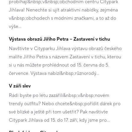
probíhají&nbsp;v&nbsp;obchodním centru Citypark
Jihlava! Nenechte si ujít atraktivní nabídky, zejména
v&nbsp;obchodech s módními značkami, a to až do
výše…
Výstava obrazů Jiřího Petra – Zastavení v tichu
Navštivte v Cityparku Jihlava výstavu obrazů českého
malíře Jiřího Petra s názvem Zastavení v tichu, kterou
si u nás můžete prohlédnout od 15. června do 5.
července. Výstava nabízí&nbsp;různorodý…
V záři slev
Rádi byste po létu zazářili&nbsp;v&nbsp;novém
trendy outfitu? Nebo chcete&nbsp;pořídit dárek pro
své blízké a ještě při tom ušetřit? Pak navštivte
Citypark Jihlava od 15. do 17. září, kdy jsme pro…