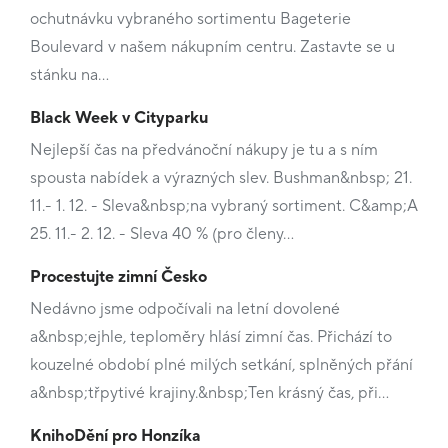
ochutnávku vybraného sortimentu Bageterie
Boulevard v našem nákupním centru. Zastavte se u
stánku na…
Black Week v Cityparku
Nejlepší čas na předvánoční nákupy je tu a s ním
spousta nabídek a výrazných slev. Bushman&nbsp; 21.
11.- 1. 12. - Sleva&nbsp;na vybraný sortiment. C&amp;A
25. 11.- 2. 12. - Sleva 40 % (pro členy…
Procestujte zimní Česko
Nedávno jsme odpočívali na letní dovolené
a&nbsp;ejhle, teploměry hlásí zimní čas. Přichází to
kouzelné období plné milých setkání, splněných přání
a&nbsp;třpytivé krajiny.&nbsp;Ten krásný čas, při…
KnihoDění pro Honzíka