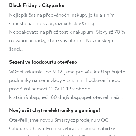
Black Friday v Cityparku
Nejlepší čas na předvánoční nákupy je tu a s ním
spousta nabídek a výrazných slev.&nbsp;
Neopakovatelná příležitost k nákupům! Slevy až 70 %
na vánoční dárky, které vás ohromí. Nezmeškejte
šanci…
Sezení ve foodcourtu otevřeno
Vážení zákazníci, od 9. 12. jsme pro vás, kteří splňujete
podmínky nařízení vlády - tzn. min. 1 očkování nebo
prodělání nemoci COVID-19 v období
kratším&nbsp;než 180 dní,&nbsp;opět otevřeli naši…
Nový svět chytré elektroniky a gamingu!
Otevřeli jsme novou Smarty.cz prodejnu v OC
Citypark Jihlava. Přijď si vybrat ze široké nabídky