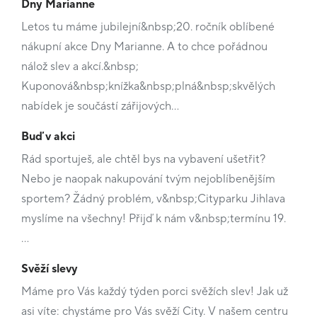
Dny Marianne
Letos tu máme jubilejní&nbsp;20. ročník oblíbené
nákupní akce Dny Marianne. A to chce pořádnou
nálož slev a akcí.&nbsp;
Kuponová&nbsp;knížka&nbsp;plná&nbsp;skvělých
nabídek je součástí zářijových…
Buď v akci
Rád sportuješ, ale chtěl bys na vybavení ušetřit?
Nebo je naopak nakupování tvým nejoblíbenějším
sportem? Žádný problém, v&nbsp;Cityparku Jihlava
myslíme na všechny! Přijď k nám v&nbsp;termínu 19.
…
Svěží slevy
Máme pro Vás každý týden porci svěžích slev! Jak už
asi víte: chystáme pro Vás svěží City. V našem centru