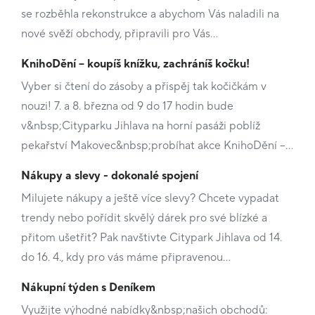
se rozběhla rekonstrukce a abychom Vás naladili na
nové svěží obchody, připravili pro Vás…
KnihoDění – koupíš knížku, zachráníš kočku!
Vyber si čtení do zásoby a přispěj tak kočičkám v
nouzi! 7. a 8. března od 9 do 17 hodin bude
v&nbsp;Cityparku Jihlava na horní pasáži poblíž
pekařství Makovec&nbsp;probíhat akce KnihoDění –…
Nákupy a slevy - dokonalé spojení
Milujete nákupy a ještě více slevy? Chcete vypadat
trendy nebo pořídit skvělý dárek pro své blízké a
přitom ušetřit? Pak navštivte Citypark Jihlava od 14.
do 16. 4., kdy pro vás máme připravenou…
Nákupní týden s Deníkem
Využijte výhodné nabídky&nbsp;našich obchodů: