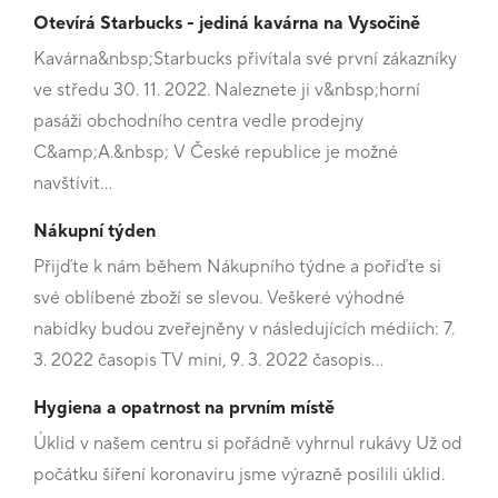
Otevírá Starbucks - jediná kavárna na Vysočině
Kavárna&nbsp;Starbucks přivítala své první zákazníky
ve středu 30. 11. 2022. Naleznete ji v&nbsp;horní
pasáži obchodního centra vedle prodejny
C&amp;A.&nbsp; V České republice je možné
navštívit…
Nákupní týden
Přijďte k nám během Nákupního týdne a pořiďte si
své oblíbené zboží se slevou. Veškeré výhodné
nabídky budou zveřejněny v následujících médiích: 7.
3. 2022 časopis TV mini, 9. 3. 2022 časopis…
Hygiena a opatrnost na prvním místě
Úklid v našem centru si pořádně vyhrnul rukávy Už od
počátku šíření koronaviru jsme výrazně posílili úklid.