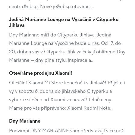
centra.&nbsp; Nově je&nbsp;otevírací…
Jediná Marianne Lounge na Vysočině v Cityparku
Jihlava
Dny Marianne míří do Cityparku Jihlava. Jediná
Marianne Lounge na Vysočině bude u nás. Od 17. do
20. dubna vás v Cityparku Jihlava čekají oblíbené Dny
Marianne — dny plné stylu, inspirace a…
Otevíráme prodejnu Xiaomi!
Oficiální Xiaomi Mi Store konečně i v Jihlavě! Přijďte i
vy v sobotu 6. dubna do jihlavského Cityparku a
vyberte si něco od Xiaomi za neuvěřitelné ceny.
Máme pro vás připraveno: Xiaomi Redmi Note…
Dny Marianne
Podzimní DNY MARIANNE vám představují více než