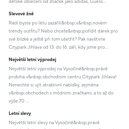
dětské oblečení od značek jako adidas, Guess…
Slevové žně
Rádi byste po létu zazářili&nbsp;v&nbsp;novém
trendy outfitu? Nebo chcete&nbsp;pořídit dárek pro
své blízké a ještě při tom ušetřit? Pak navštivte
Citypark Jihlava od 13. do 16. září, kdy jsme pro…
Největší letní výprodej
Největší letní výprodej na Vysočině&nbsp;právě
probíhá v&nbsp;obchodním centru Citypark Jihlava!
Nenechte si ujít atraktivní nabídky, zejména
v&nbsp;obchodech s módními značkami, a to až do
výše 70 …
Letní slevy
Největší letní slevy na Vysočině&nbsp;právě